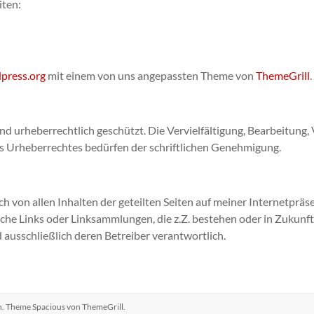
iten:
press.org
mit einem von uns angepassten Theme von
ThemeGrill
.
ind urheberrechtlich geschützt. Die Vervielfältigung, Bearbeitung,
 Urheberrechtes bedürfen der schriftlichen Genehmigung.
ich von allen Inhalten der geteilten Seiten auf meiner Internetprä
tliche Links oder Linksammlungen, die z.Z. bestehen oder in Zukun
d ausschließlich deren Betreiber verantwortlich.
en. Theme
Spacious
von ThemeGrill.