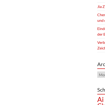
Jia 
Chen
und 
Eind
der B
Verb
Zeic
Arc
Arch
Sch
Ai