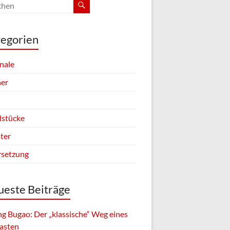
egorien
inale
er
stücke
ter
setzung
este Beiträge
g Bugao: Der „klassische“ Weg eines
asten