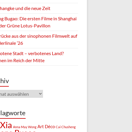
Zhangke und die neue Zeit
g Bugao: Die ersten Filme in Shanghai
der Grüne Lotus-Pavillon
rücke aus der sinophonen Filmwelt auf
erlinale ’26
otene Stadt – verbotenes Land?
hen im Reich der Mitte
hiv
iv
lagworte
 Xia
Art Déco
Anna May Wong
Cai Chusheng