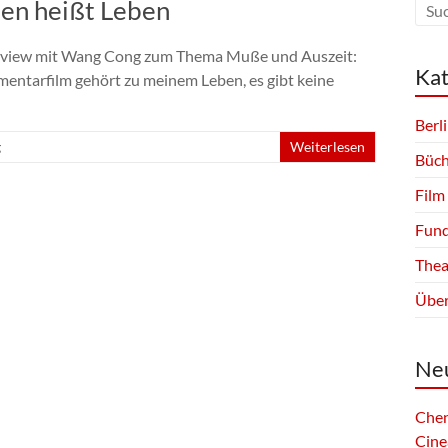
en heißt Leben
erview mit Wang Cong zum Thema Muße und Auszeit:
Kat
mentarfilm gehört zu meinem Leben, es gibt keine
Berl
g
Weiterlesen
Büch
Film
Fund
Thea
Über
Neu
Chen
Cine