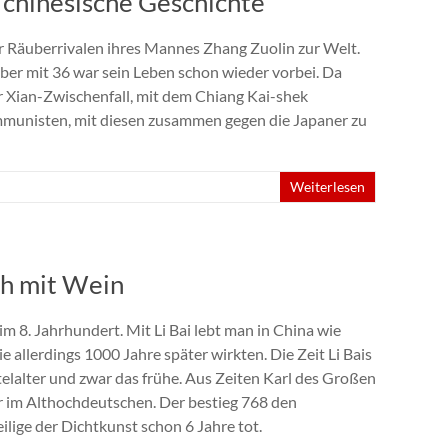
 chinesische Geschichte
or Räuberrivalen ihres Mannes Zhang Zuolin zur Welt.
aber mit 36 war sein Leben schon wieder vorbei. Da
r Xian-Zwischenfall, mit dem Chiang Kai-shek
munisten, mit diesen zusammen gegen die Japaner zu
Weiterlesen
ch mit Wein
 im 8. Jahrhundert. Mit Li Bai lebt man in China wie
ie allerdings 1000 Jahre später wirkten. Die Zeit Li Bais
telalter und zwar das frühe. Aus Zeiten Karl des Großen
r im Althochdeutschen. Der bestieg 768 den
eilige der Dichtkunst schon 6 Jahre tot.