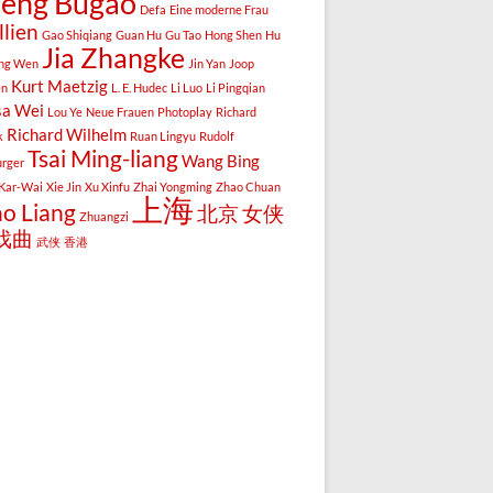
eng Bugao
Defa
Eine moderne Frau
llien
Gao Shiqiang
Guan Hu
Gu Tao
Hong Shen
Hu
Jia Zhangke
ang Wen
Jin Yan
Joop
Kurt Maetzig
en
L. E. Hudec
Li Luo
Li Pingqian
sa Wei
Lou Ye
Neue Frauen
Photoplay
Richard
Richard Wilhelm
k
Ruan Lingyu
Rudolf
Tsai Ming-liang
Wang Bing
rger
Kar-Wai
Xie Jin
Xu Xinfu
Zhai Yongming
Zhao Chuan
上海
o Liang
北京
女侠
Zhuangzi
戏曲
武侠
香港