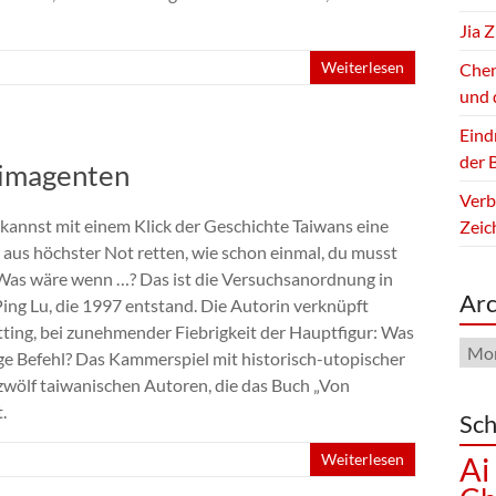
Jia 
Weiterlesen
Chen
und 
Eind
der B
eimagenten
Verb
d kannst mit einem Klick der Geschichte Taiwans eine
Zeic
l aus höchster Not retten, wie schon einmal, du musst
 Was wäre wenn …? Das ist die Versuchsanordnung in
Arc
Ping Lu, die 1997 entstand. Die Autorin verknüpft
etting, bei zunehmender Fiebrigkeit der Hauptfigur: Was
Arch
ige Befehl? Das Kammerspiel mit historisch-utopischer
zwölf taiwanischen Autoren, die das Buch „Von
.
Sch
Weiterlesen
Ai