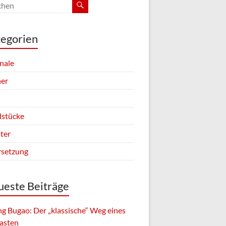
egorien
inale
er
stücke
ter
setzung
este Beiträge
g Bugao: Der „klassische“ Weg eines
asten