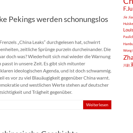
Ch
F.Ju
e Pekings werden schonungslos
Jie
Ji
Huisk
Loui
Paulic
renzels „China Leaks“ durchgelesen hat, schwirrt
Hambu
enheiten, zeitliche Sprünge purzeln durcheinander. Die
Wong 
a war doch was? Wiederholt sich mal wieder die Warnung
Zha
passt in unsere Zeit. Es gibt sich mitunter
川剧
r klaren ideologischen Agenda, und ist doch schwammig.
eil es vor zu viel Blauäugigkeit gegenüber China warnt.
emokratie und westlichen Werte stehen auf deutscher
urzsichtigkeit und Trägheit gegenüber.
Weiterlesen