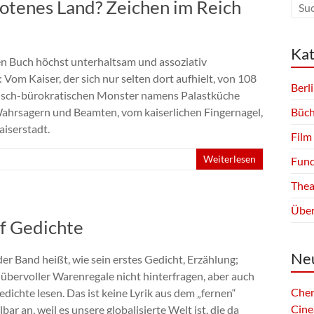
otenes Land? Zeichen im Reich
Kat
en Buch höchst unterhaltsam und assoziativ
Vom Kaiser, der sich nur selten dort aufhielt, von 108
Berl
narisch-bürokratischen Monster namens Palastküche
ahrsagern und Beamten, vom kaiserlichen Fingernagel,
Büch
aiserstadt.
Film
Weiterlesen
Fund
Thea
Über
uf Gedichte
Neu
r Band heißt, wie sein erstes Gedicht, Erzählung;
t übervoller Warenregale nicht hinterfragen, aber auch
Chen
Gedichte lesen. Das ist keine Lyrik aus dem „fernen“
Cine
ar an, weil es unsere globalisierte Welt ist, die da