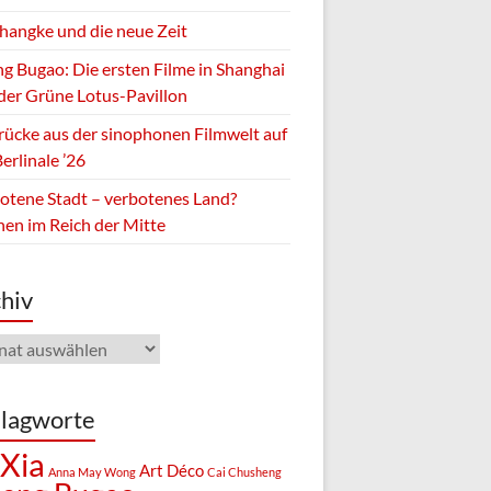
Zhangke und die neue Zeit
g Bugao: Die ersten Filme in Shanghai
der Grüne Lotus-Pavillon
rücke aus der sinophonen Filmwelt auf
erlinale ’26
otene Stadt – verbotenes Land?
hen im Reich der Mitte
hiv
iv
lagworte
 Xia
Art Déco
Anna May Wong
Cai Chusheng