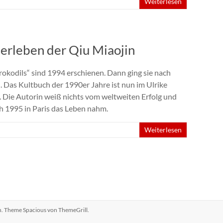
Weiterlesen
terleben der Qiu Miaojin
okodils“ sind 1994 erschienen. Dann ging sie nach
. Das Kultbuch der 1990er Jahre ist nun im Ulrike
 Die Autorin weiß nichts vom weltweiten Erfolg und
ch 1995 in Paris das Leben nahm.
Weiterlesen
en. Theme
Spacious
von ThemeGrill.