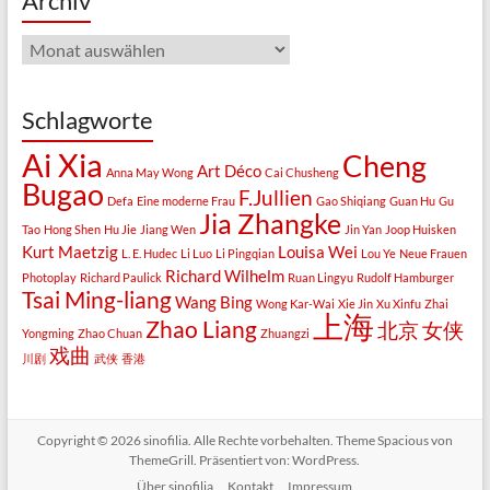
Archiv
Archiv
Schlagworte
Ai Xia
Cheng
Art Déco
Anna May Wong
Cai Chusheng
Bugao
F.Jullien
Defa
Eine moderne Frau
Gao Shiqiang
Guan Hu
Gu
Jia Zhangke
Tao
Hong Shen
Hu Jie
Jiang Wen
Jin Yan
Joop Huisken
Kurt Maetzig
Louisa Wei
L. E. Hudec
Li Luo
Li Pingqian
Lou Ye
Neue Frauen
Richard Wilhelm
Photoplay
Richard Paulick
Ruan Lingyu
Rudolf Hamburger
Tsai Ming-liang
Wang Bing
Wong Kar-Wai
Xie Jin
Xu Xinfu
Zhai
上海
Zhao Liang
北京
女侠
Yongming
Zhao Chuan
Zhuangzi
戏曲
川剧
武侠
香港
Copyright © 2026
sinofilia
. Alle Rechte vorbehalten. Theme
Spacious
von
ThemeGrill. Präsentiert von:
WordPress
.
Über sinofilia
Kontakt
Impressum