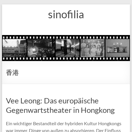
Zum
sinofilia
Inhalt
springen
香港
Vee Leong: Das europäische
Gegenwartstheater in Hongkong
Ein wichtiger Bestandteil der hybriden Kultur Hongkongs
war immer, Dinge von außen zu absorbieren. Der Einfluss