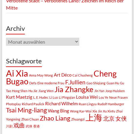
Verbotene Stadt – verbotenes Land? Zeichen im Reich der
Mitte
Archiv
Archiv
Schlagworte
Ai Xia
Cheng
Art Déco
Anna May Wong
Cai Chusheng
Bugao
F.Jullien
Defa
Eine moderne Frau
Gao Shiqiang
Guan Hu
Gu
Jia Zhangke
Tao
Hong Shen
Hu Jie
Jiang Wen
Jin Yan
Joop Huisken
Kurt Maetzig
Louisa Wei
L. E. Hudec
Li Luo
Li Pingqian
Lou Ye
Neue Frauen
Richard Wilhelm
Photoplay
Richard Paulick
Ruan Lingyu
Rudolf Hamburger
Tsai Ming-liang
Wang Bing
Wong Kar-Wai
Xie Jin
Xu Xinfu
Zhai
上海
Zhao Liang
北京
女侠
Yongming
Zhao Chuan
Zhuangzi
戏曲
川剧
武侠
香港