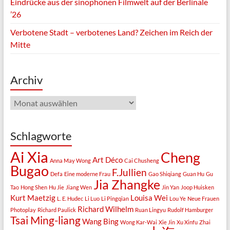
Eindrücke aus der sinophonen Filmwelt auf der Berlinale
’26
Verbotene Stadt – verbotenes Land? Zeichen im Reich der
Mitte
Archiv
Archiv
Schlagworte
Ai Xia
Cheng
Art Déco
Anna May Wong
Cai Chusheng
Bugao
F.Jullien
Defa
Eine moderne Frau
Gao Shiqiang
Guan Hu
Gu
Jia Zhangke
Tao
Hong Shen
Hu Jie
Jiang Wen
Jin Yan
Joop Huisken
Kurt Maetzig
Louisa Wei
L. E. Hudec
Li Luo
Li Pingqian
Lou Ye
Neue Frauen
Richard Wilhelm
Photoplay
Richard Paulick
Ruan Lingyu
Rudolf Hamburger
Tsai Ming-liang
Wang Bing
Wong Kar-Wai
Xie Jin
Xu Xinfu
Zhai