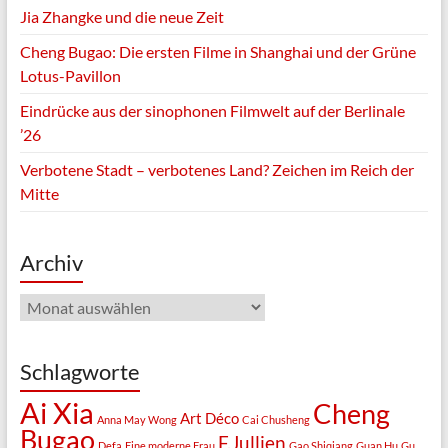
Jia Zhangke und die neue Zeit
Cheng Bugao: Die ersten Filme in Shanghai und der Grüne
Lotus-Pavillon
Eindrücke aus der sinophonen Filmwelt auf der Berlinale
’26
Verbotene Stadt – verbotenes Land? Zeichen im Reich der
Mitte
Archiv
Archiv
Schlagworte
Ai Xia
Cheng
Art Déco
Anna May Wong
Cai Chusheng
Bugao
F.Jullien
Defa
Eine moderne Frau
Gao Shiqiang
Guan Hu
Gu