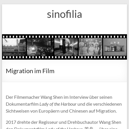
Zum
sinofilia
Inhalt
springen
Migration im Film
Der Filmemacher Wang Shen im Interview über seinen
Dokumentarfilm
Lady of the Harbour
und die verschiedenen
Sichtweisen von Europäern und Chinesen auf Migration.
2017 drehte der Regisseur und Drehbuchautor Wang Shen
den Dokumentrfilm
Lady of the Harbour
, 芳舟， über eine