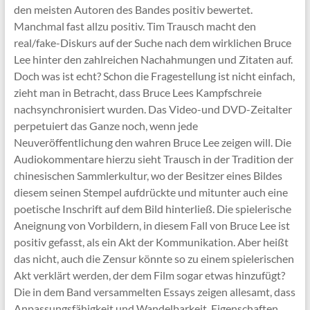
den meisten Autoren des Bandes positiv bewertet.
Manchmal fast allzu positiv. Tim Trausch macht den
real/fake-Diskurs auf der Suche nach dem wirklichen Bruce
Lee hinter den zahlreichen Nachahmungen und Zitaten auf.
Doch was ist echt? Schon die Fragestellung ist nicht einfach,
zieht man in Betracht, dass Bruce Lees Kampfschreie
nachsynchronisiert wurden. Das Video-und DVD-Zeitalter
perpetuiert das Ganze noch, wenn jede
Neuveröffentlichung den wahren Bruce Lee zeigen will. Die
Audiokommentare hierzu sieht Trausch in der Tradition der
chinesischen Sammlerkultur, wo der Besitzer eines Bildes
diesem seinen Stempel aufdrückte und mitunter auch eine
poetische Inschrift auf dem Bild hinterließ. Die spielerische
Aneignung von Vorbildern, in diesem Fall von Bruce Lee ist
positiv gefasst, als ein Akt der Kommunikation. Aber heißt
das nicht, auch die Zensur könnte so zu einem spielerischen
Akt verklärt werden, der dem Film sogar etwas hinzufügt?
Die in dem Band versammelten Essays zeigen allesamt, dass
Anpassungsfähigkeit und Wandelbarkeit, Eigenschaften,