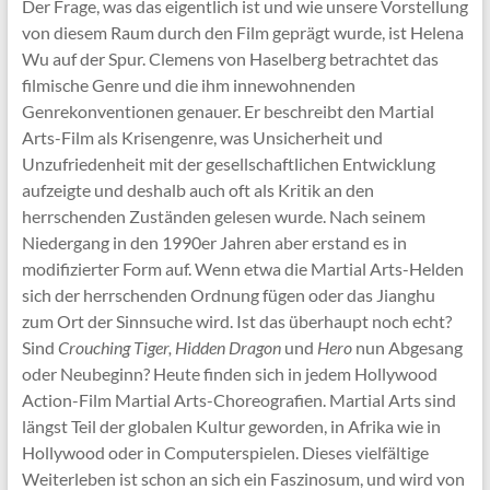
Der Frage, was das eigentlich ist und wie unsere Vorstellung
von diesem Raum durch den Film geprägt wurde, ist Helena
Wu auf der Spur. Clemens von Haselberg betrachtet das
filmische Genre und die ihm innewohnenden
Genrekonventionen genauer. Er beschreibt den Martial
Arts-Film als Krisengenre, was Unsicherheit und
Unzufriedenheit mit der gesellschaftlichen Entwicklung
aufzeigte und deshalb auch oft als Kritik an den
herrschenden Zuständen gelesen wurde. Nach seinem
Niedergang in den 1990er Jahren aber erstand es in
modifizierter Form auf. Wenn etwa die Martial Arts-Helden
sich der herrschenden Ordnung fügen oder das Jianghu
zum Ort der Sinnsuche wird. Ist das überhaupt noch echt?
Sind
Crouching Tiger, Hidden Dragon
und
Hero
nun Abgesang
oder Neubeginn? Heute finden sich in jedem Hollywood
Action-Film Martial Arts-Choreografien. Martial Arts sind
längst Teil der globalen Kultur geworden, in Afrika wie in
Hollywood oder in Computerspielen. Dieses vielfältige
Weiterleben ist schon an sich ein Faszinosum, und wird von