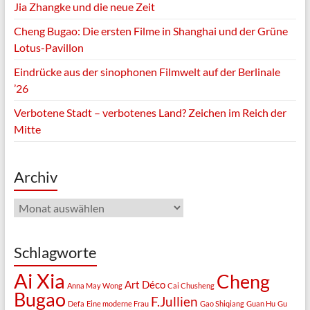
Jia Zhangke und die neue Zeit
Cheng Bugao: Die ersten Filme in Shanghai und der Grüne
Lotus-Pavillon
Eindrücke aus der sinophonen Filmwelt auf der Berlinale
’26
Verbotene Stadt – verbotenes Land? Zeichen im Reich der
Mitte
Archiv
Archiv
Schlagworte
Ai Xia
Cheng
Art Déco
Anna May Wong
Cai Chusheng
Bugao
F.Jullien
Defa
Eine moderne Frau
Gao Shiqiang
Guan Hu
Gu