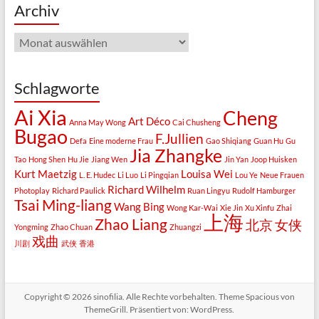
Archiv
Archiv
Schlagworte
Ai Xia
Cheng
Art Déco
Anna May Wong
Cai Chusheng
Bugao
F.Jullien
Defa
Eine moderne Frau
Gao Shiqiang
Guan Hu
Gu
Jia Zhangke
Tao
Hong Shen
Hu Jie
Jiang Wen
Jin Yan
Joop Huisken
Kurt Maetzig
Louisa Wei
L. E. Hudec
Li Luo
Li Pingqian
Lou Ye
Neue Frauen
Richard Wilhelm
Photoplay
Richard Paulick
Ruan Lingyu
Rudolf Hamburger
Tsai Ming-liang
Wang Bing
Wong Kar-Wai
Xie Jin
Xu Xinfu
Zhai
上海
Zhao Liang
北京
女侠
Yongming
Zhao Chuan
Zhuangzi
戏曲
川剧
武侠
香港
Copyright © 2026
sinofilia
. Alle Rechte vorbehalten. Theme
Spacious
von
ThemeGrill. Präsentiert von:
WordPress
.