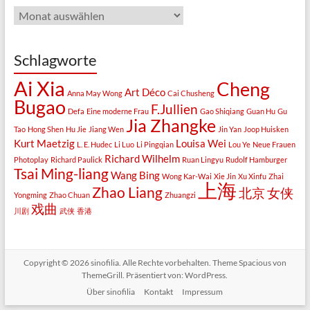
Archiv
Schlagworte
Ai Xia
Cheng
Art Déco
Anna May Wong
Cai Chusheng
Bugao
F.Jullien
Defa
Eine moderne Frau
Gao Shiqiang
Guan Hu
Gu
Jia Zhangke
Tao
Hong Shen
Hu Jie
Jiang Wen
Jin Yan
Joop Huisken
Kurt Maetzig
Louisa Wei
L. E. Hudec
Li Luo
Li Pingqian
Lou Ye
Neue Frauen
Richard Wilhelm
Photoplay
Richard Paulick
Ruan Lingyu
Rudolf Hamburger
Tsai Ming-liang
Wang Bing
Wong Kar-Wai
Xie Jin
Xu Xinfu
Zhai
上海
Zhao Liang
北京
女侠
Yongming
Zhao Chuan
Zhuangzi
戏曲
川剧
武侠
香港
Copyright © 2026
sinofilia
. Alle Rechte vorbehalten. Theme
Spacious
von
ThemeGrill. Präsentiert von:
WordPress
.
Über sinofilia
Kontakt
Impressum